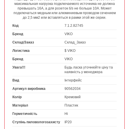
максимальная нагрузка подключаемого источника не должна
превышать 16А, а для розеток б/з не больше 10А. Может
подключаться медным или алюминиевым проводом сечением
до 2,5 мм2 или вставляться в рамки этой же серии.
Код
7.1.2.82745
Бренд
VIKO
Склад/Заказ
Склад_Заказ
Логистика
$ VIKO
Бренд
VIKO
Увага!!!
Будь ласка уточнюйте ціну та
наявність у менеджера
Вид
Інтерфейс
Артикул виробника
90562034
Колір
Кремовий
Матеріал
Пластик
Герметичність
Ні
Ступінь пиловологозахисту
IP20