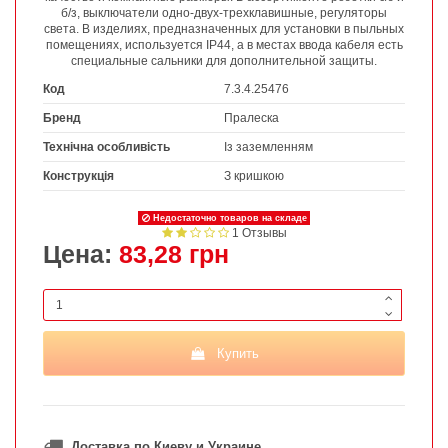
б/з, выключатели одно-двух-трехклавишные, регуляторы
света. В изделиях, предназначенных для установки в пыльных
помещениях, используется IP44, а в местах ввода кабеля есть
специальные сальники для дополнительной защиты.
Код
7.3.4.25476
Бренд
Пралеска
Технічна особливість
Із заземленням
Конструкція
З кришкою
Недостаточно товаров на складе
1 Отзывы
Цена:
83,28 грн
Купить
Доставка по Киеву и Украине