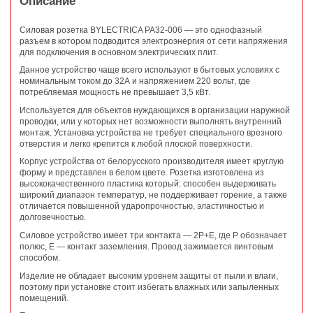
Описание
Силовая розетка BYLECTRICA РА32-006 — это однофазный
разъем в котором подводится электроэнергия от сети напряжения
для подключения в основном электрических плит.
Данное устройство чаще всего используют в бытовых условиях с
номинальным током до 32А и напряжением 220 вольт, где
потребляемая мощность не превышает 3,5 кВт.
Используется для объектов нуждающихся в организации наружной
проводки, или у которых нет возможности выполнять внутренний
монтаж. Установка устройства не требует специального врезного
отверстия и легко крепится к любой плоской поверхности.
Корпус устройства от белорусского производителя имеет круглую
форму и представлен в белом цвете. Розетка изготовлена из
высококачественного пластика который: способен выдерживать
широкий диапазон температур, не поддерживает горение, а также
отличается повышенной ударопрочностью, эластичностью и
долговечностью.
Силовое устройство имеет три контакта — 2Р+Е, где P обозначает
полюс, E — контакт заземления. Провод зажимается винтовым
способом.
Изделие не обладает высоким уровнем защиты от пыли и влаги,
поэтому при установке стоит избегать влажных или запыленных
помещений.