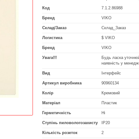
Код
7.1.2.86988
Бренд
VIKO
Склад/Заказ
Склад_Заказ
Логистика
$ VIKO
Бренд
VIKO
Увага!!!
Будь ласка уточнюй
наявність у менедж
Вид
Інтерфейс
Артикул виробника
90960134
Колір
Кремовий
Матеріал
Пластик
Герметичність
Ні
Ступінь пиловологозахисту
IP20
Кількість розеток
2