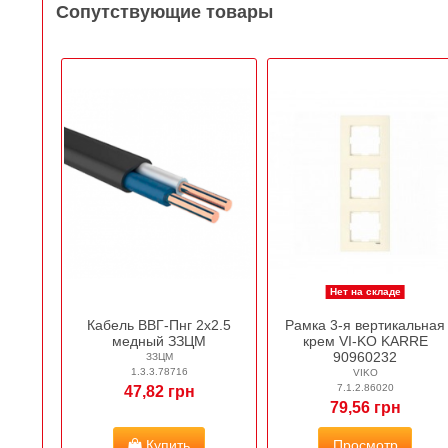
Сопутствующие товары
Нет на складе
Кабель ВВГ-Пнг 2х2.5
Рамка 3-я вертикальная
медный ЗЗЦМ
крем VI-KO KARRE
90960232
ЗЗЦМ
1.3.3.78716
VIKO
7.1.2.86020
47,82 грн
79,56 грн
Купить
Просмотр