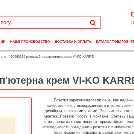
0
СИИ
НАШЕ ПРОИЗВОДСТВО
ДОСТАВКА И ОПЛАТА
КАТАЛОГ ТОВАРОВ (P
тели
90960134 розетка 2-а комп'ютерна крем VI-KO KARRE
омп'ютерна крем VI-KO KARR
Розетки зарекомендовали себя, как надежн
качественные с выдержанным и в то же время 
дизайном, с острыми углами. Рассчитаны под в
монтаж. Розетки просты в монтаже. Степень защ
выполнены из качественного термостойкого плас
необходимости объединить розетки с выключател
блок можно использовать рамки этой же се