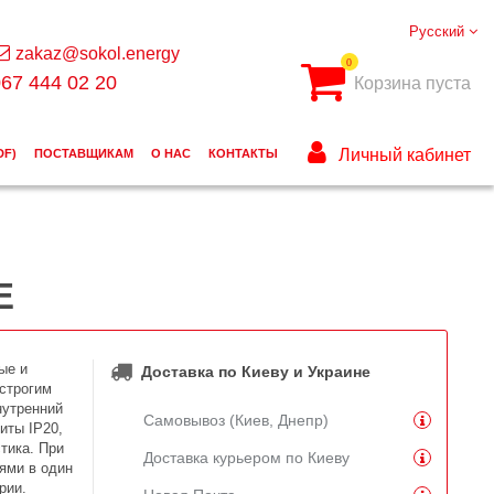
Русский
zakaz@sokol.energy
0
67 444 02 20
Корзина пуста
Личный кабинет
DF)
ПОСТАВЩИКАМ
О НАС
КОНТАКТЫ
E
ые и
Доставка по Киеву и Украине
строгим
нутренний
Самовывоз (Киев, Днепр)
иты IP20,
тика. При
Доставка курьером по Киеву
ями в один
рии.