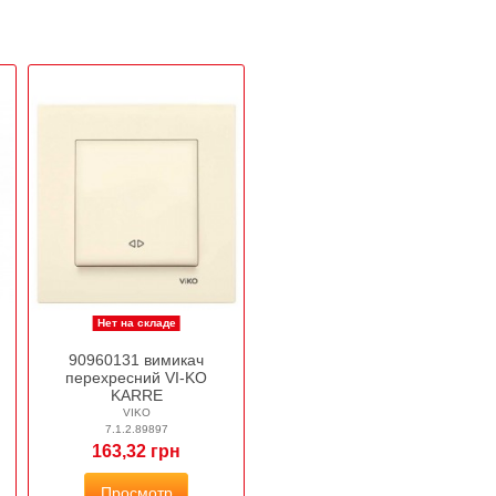
Нет на складе
90960131 вимикач
перехресний VI-KO
KARRE
VIKO
7.1.2.89897
163,32 грн
Просмотр