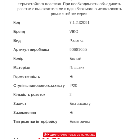
термостойкого пластика. При необходимости объединить
розетки с выключателями в один блок можно использовать
рамки этой же серии.
Код
7.1.2.32091
Бренд
VIKO
Вид
Розетка
Артикул виробника
90681055
Колір
Белый
Матеріал
Пластик
Герметичність
Ні
Ступінь пиловологозахисту
IP20
Кількість розеток
2
Захист
Без захисту
Заземлення
Ні
Тип розетки інтерфейсу
Електрична
Недостаточно товаров на складе