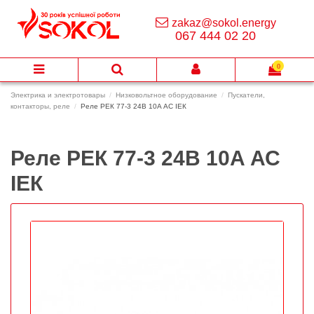
zakaz@sokol.energy
067 444 02 20
0
Электрика и электротовары
Низковольтное оборудование
Пускатели,
контакторы, реле
Реле РЕК 77-3 24В 10A АС ІЕК
Реле РЕК 77-3 24В 10A АС
ІЕК