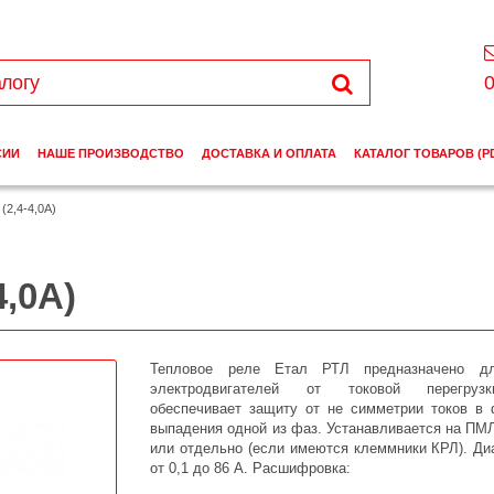
0
СИИ
НАШЕ ПРОИЗВОДСТВО
ДОСТАВКА И ОПЛАТА
КАТАЛОГ ТОВАРОВ (P
(2,4-4,0А)
4,0А)
Тепловое реле Етал РТЛ предназначено д
электродвигателей от токовой перегруз
обеспечивает защиту от не симметрии токов в 
выпадения одной из фаз. Устанавливается на ПМ
или отдельно (если имеются клеммники КРЛ). Ди
от 0,1 до 86 А. Расшифровка: