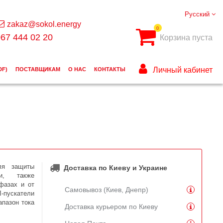
Русский
zakaz@sokol.energy
0
67 444 02 20
Корзина пуста
Личный кабинет
DF)
ПОСТАВЩИКАМ
О НАС
КОНТАКТЫ
ля защиты
Доставка по Киеву и Украине
ки, также
фазах и от
Самовывоз (Киев, Днепр)
Л-пускатели
апазон тока
Доставка курьером по Киеву