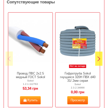
Сопутствующие товары
Нет на складе
Провод ПВС 2х2.5
Гофротруба Sokol
медный ГОСТ Sokol
гнущаяся 320Н ПВХ d40
31/.2мм серая
Sokol
1.2.1.112763
Sokol
2.3.2.34866
53,34 грн
0,00 грн
Купить
Просмотр