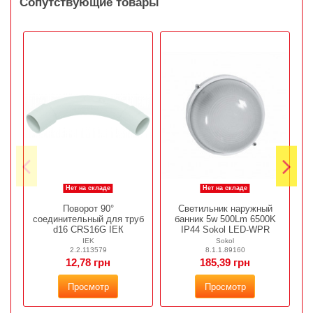
Сопутствующие товары
Нет на складе
Нет на складе
Поворот 90°
Светильник наружный
Р
соединительный для труб
банник 5w 500Lm 6500K
d16 CRS16G ІЕК
IP44 Sokol LED-WPR
IEK
Sokol
2.2.113579
8.1.1.89160
12,78 грн
185,39 грн
Просмотр
Просмотр