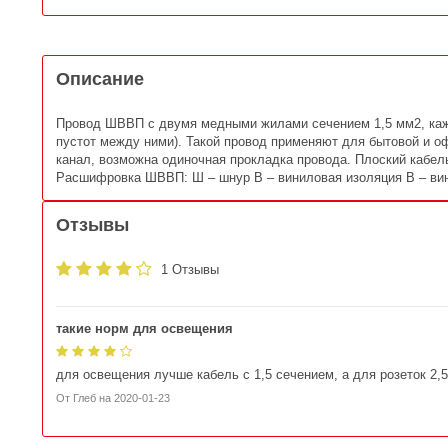
Описание
Провод ШВВП с двумя медными жилами сечением 1,5 мм2, кажд
пустот между ними). Такой провод применяют для бытовой и о
канал, возможна одиночная прокладка провода. Плоский кабель
Расшифровка ШВВП: Ш – шнур В – виниловая изоляция В – вин
Отзывы
1 Отзывы
такие норм для освещения
для освещения лучше кабель с 1,5 сечением, а для розеток 2,5
От
Глеб
на
2020-01-23