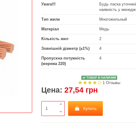
Увага!!!
Будь ласка уточнюй
наявність у менедж
Тип жили
Многожильный
Матеріал
Медь
Кількість жил
2
Зовнішній діаметр (±1%)
4
Пропускна потужність
4
(мережа 220)
ТОВАР В НАЛИЧИИ
1 Отзывы
Цена:
27,54 грн
Купить