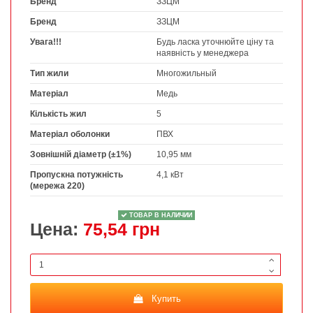
Бренд
ЗЗЦМ
Бренд
ЗЗЦМ
Увага!!!
Будь ласка уточнюйте ціну та
наявність у менеджера
Тип жили
Многожильный
Матеріал
Медь
Кількість жил
5
Матеріал оболонки
ПВХ
Зовнішній діаметр (±1%)
10,95 мм
Пропускна потужність
4,1 кВт
(мережа 220)
ТОВАР В НАЛИЧИИ
Цена:
75,54 грн
Купить