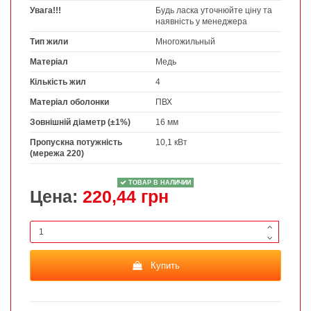
Увага!!!
Будь ласка уточнюйте ціну та
наявність у менеджера
Тип жили
Многожильный
Матеріал
Медь
Кількість жил
4
Матеріал оболонки
ПВХ
Зовнішній діаметр (±1%)
16 мм
Пропускна потужність
10,1 кВт
(мережа 220)
ТОВАР В НАЛИЧИИ
Цена:
220,44 грн
Купить