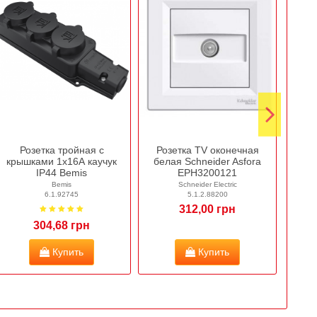
Розетка тройная с
Розетка TV оконечная
Удл
крышками 1х16А каучук
белая Schneider Asfora
заз
IP44 Bemis
EPH3200121
Bemis
Schneider Electric
6.1.92745
5.1.2.88200
312,00 грн
304,68 грн
Купить
Купить