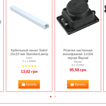
Кабельный канал Sokol
Розетка настенная
15х10 мм Standard,метр
монофазная 1х16А
каучук Baysal
Sokol
2.1.1.65664
Baysal
6.2.112852
95,58 грн
13,02 грн
Купить
Купить