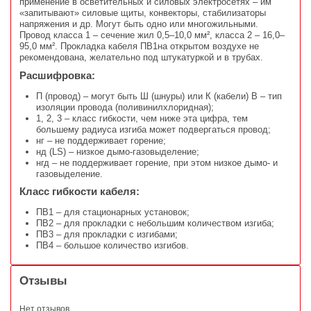
применение в осветительных и силовых электросетях – им
«запитывают» силовые щиты, конвекторы, стабилизаторы
напряжения и др. Могут быть одно или многожильными.
Провод класса 1 – сечение жил 0,5–10,0 мм², класса 2 – 16,0–
95,0 мм². Прокладка кабеля ПВ1на открытом воздухе не
рекомендована, желательно под штукатуркой и в трубах.
Расшифровка:
П (провод) – могут быть Ш (шнуры) или К (кабели) В – тип
изоляции провода (поливинилхлоридная);
1, 2, 3 – класс гибкости, чем ниже эта цифра, тем
большему радиуса изгиба может подвергаться провод;
нг – не поддерживает горение;
нд (LS) – низкое дымо-газовыделение;
нгд – не поддерживает горение, при этом низкое дымо- и
газовыделение.
Класс гибкости кабеля:
ПВ1 – для стационарных установок;
ПВ2 – для прокладки с небольшим количеством изгиба;
ПВ3 – для прокладки с изгибами;
ПВ4 – большое количество изгибов.
Отзывы
Нет отзывов