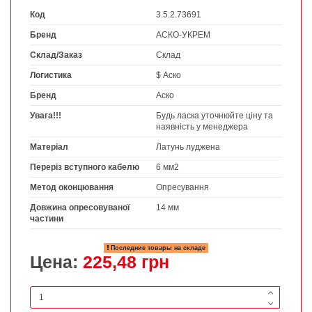
Код
3.5.2.73691
Бренд
АСКО-УКРЕМ
Склад/Заказ
Склад
Логистика
$ Аско
Бренд
Аско
Увага!!!
Будь ласка уточнюйте ціну та
наявність у менеджера
Матеріал
Латунь луджена
Переріз вступного кабелю
6 мм2
Метод оконцювання
Опресування
Довжина опресовуваної
14 мм
частини
Последние товары на складе
Цена:
225,48 грн