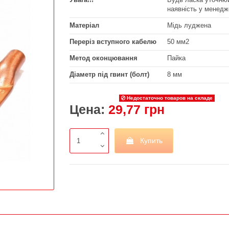
наявність у менедж
Матеріал
Мідь луджена
Переріз вступного кабелю
50 мм2
Метод оконцювання
Пайка
Діаметр під гвинт (болт)
8 мм
Недостаточно товаров на складе
Цена:
29,77 грн
Купить