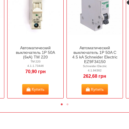
Автоматический
Автоматический
выключатель 1Р 50А
выключатель 1P 50A C
(6кА) ТМ 220
4.5 kA Schneider Electric
EZ9F34150
ТМ 220
4.1.1.73446
Schneider Electric
4.1.94362
70,90 грн
262,68 грн
Купить
Купить