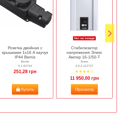
Нет на складе
Розетка двойная с
Стабилизатор
Одн
крышками 1х16 А каучук
напряжения Элекс
уст
IP44 Bemis
Ампер 16-1/50-Т
ES-M
Bemis
Элекс
6.1.92744
4.6.4.112737
251,28 грн
11 950,00 грн
Купить
Просмотр