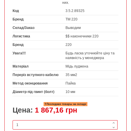
них.
Код
3.5.2.89325
Бренд
ТМ 220
Склад/Заказ
Выводим
Логистика
$$ наконечники 220
Бренд
220
Увага!!!
Будь ласка уточнюйте ціну та
наявність у менеджера
Матеріал
Мідь луджена
Переріз вступного кабелю
35 мм2
Метод оконцювання
Пайка
Діаметр під гвинт (болт)
10 мм
Последние товары на складе
Цена:
1 867,16 грн