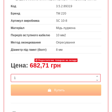
Код
3.5.2.89319
Бренд
ТМ 220
Артикул виробника
SC 10-8
Матеріал
Мідь луджена
Переріз вступного кабелю
10 мм2
Метод оконцювання
Опресування
Діаметр під гвинт (болт)
8 мм
Недостаточно товаров на складе
Цена:
682,71 грн
Купить