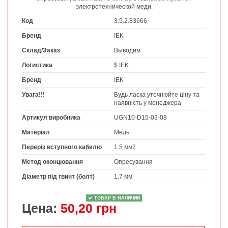
электротехнической меди.
Код
3.5.2.83666
Бренд
IEK
Склад/Заказ
Выводим
Логистика
$ IEK
Бренд
IEK
Увага!!!
Будь ласка уточнюйте ціну та
наявність у менеджера
Артикул виробника
UGN10-D15-03-08
Матеріал
Медь
Переріз вступного кабелю
1.5 мм2
Метод оконцювання
Опресування
Діаметр під гвинт (болт)
1.7 мм
ТОВАР В НАЛИЧИИ
Цена:
50,20 грн