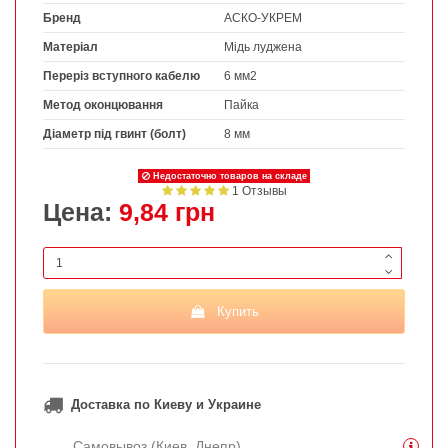
Бренд
АСКО-УКРЕМ
Матеріал
Мідь луджена
Переріз вступного кабелю
6 мм2
Метод оконцювання
Пайка
Діаметр під гвинт (болт)
8 мм
Недостаточно товаров на складе
1 Отзывы
Цена:
9,84 грн
Купить
Доставка по Киеву и Украине
Самовывоз (Киев, Днепр)