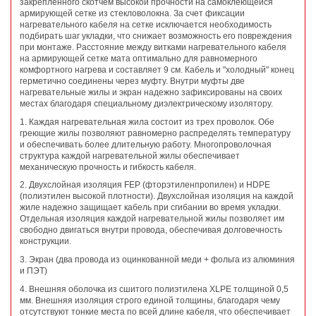
закрепленного скотчем высокой прочности на самоклеющейся
армирующей сетке из стекловолокна. За счет фиксации
нагревательного кабеля на сетке исключается необходимость
подбирать шаг укладки, что снижает возможность его повреждения
при монтаже. Расстояние между витками нагревательного кабеля
на армирующей сетке мата оптимально для равномерного
комфортного нагрева и составляет 9 см. Кабель и "холодный" конец
герметично соединены через муфту. Внутри муфты две
нагревательные жилы и экран надежно зафиксированы на своих
местах благодаря специальному диэлектрическому изолятору.
1. Каждая нагревательная жила состоит из трех проволок. Обе
греющие жилы позволяют равномерно распределять температуру
и обеспечивать более длительную работу. Многопроволочная
структура каждой нагревательной жилы обеспечивает
механическую прочность и гибкость кабеля.
2. Двухслойная изоляция FEP (фторэтиленпропилен) и HDPE
(полиэтилен высокой плотности). Двухслойная изоляция на каждой
жиле надежно защищает кабель при сгибании во время укладки.
Отдельная изоляция каждой нагревательной жилы позволяет им
свободно двигаться внутри провода, обеспечивая долговечность
конструкции.
3. Экран (два провода из оцинкованной меди + фольга из алюминия
и ПЭТ)
4. Внешняя оболочка из сшитого полиэтилена XLPE толщиной 0,5
мм. Внешняя изоляция строго единой толщины, благодаря чему
отсутствуют тонкие места по всей длине кабеля, что обеспечивает