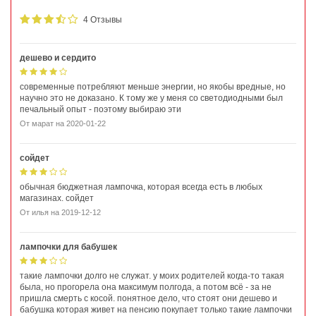
4 Отзывы
дешево и сердито
современные потребляют меньше энергии, но якобы вредные, но
научно это не доказано. К тому же у меня со светодиодными был
печальный опыт - поэтому выбираю эти
От
марат
на
2020-01-22
сойдет
обычная бюджетная лампочка, которая всегда есть в любых
магазинах. сойдет
От
илья
на
2019-12-12
лампочки для бабушек
такие лампочки долго не служат. у моих родителей когда-то такая
была, но прогорела она максимум полгода, а потом всё - за не
пришла смерть с косой. понятное дело, что стоят они дешево и
бабушка которая живет на пенсию покупает только такие лампочки