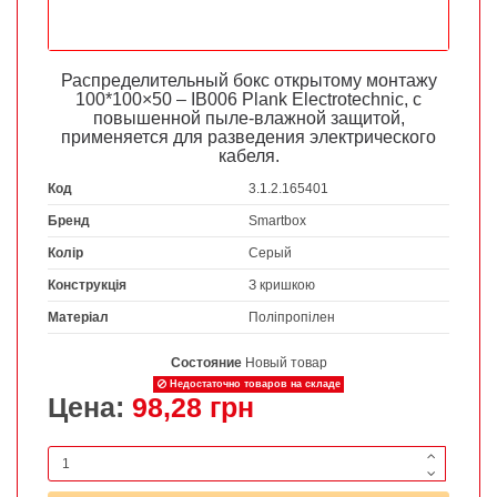
Распределительный бокс открытому монтажу
100*100×50 – IB006 Plank Electrotechnic, с
повышенной пыле-влажной защитой,
применяется для разведения электрического
кабеля.
Код
3.1.2.165401
Бренд
Smartbox
Колір
Серый
Конструкція
З кришкою
Матеріал
Поліпропілен
Состояние
Новый товар
Недостаточно товаров на складе
Цена:
98,28 грн