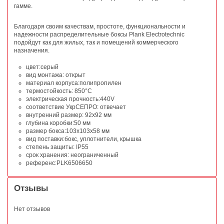
гамме.
Благодаря своим качествам, простоте, функциональности и
надежности распределительные боксы Plank Electrotechnic
подойдут как для жилых, так и помещений коммерческого
назначения.
цвет:серый
вид монтажа: открыт
материал корпуса:полипропилен
термостойкость: 850°С
электрическая прочность:440V
соответствие УкрСЕПРО: отвечает
внутренний размер: 92x92 мм
глубина коробки:50 мм
размер бокса:103x103x58 мм
вид поставки:бокс, уплотнители, крышка
степень защиты: IP55
срок хранения: неограниченный
референс:PLK6506650
Отзывы
Нет отзывов