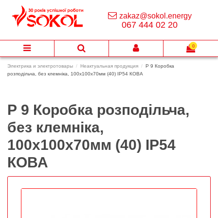
zakaz@sokol.energy
067 444 02 20
0
Электрика и электротовары
Неактуальная продукция
Р 9 Коробка
розподільча, без клемніка, 100х100х70мм (40) ІР54 КОВА
Р 9 Коробка розподільча,
без клемніка,
100х100х70мм (40) ІР54
КОВА