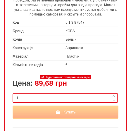
проводки, разветвления проводов и кабелей, с уплотненными
отверстиями по торцам коробки для ввода провода. Может
устанавливаться открытым (корпус монтируется дюбелями с
помощью самореза) и скрытым способами.
Код
5.1.3.87547
Бренд
КОВА
Колір
Белый
Конструкція
З кришкою
Матеріал
Пластик
Кількість виходів
6
Недостаточно товаров на складе
Цена:
89,68 грн
Купить