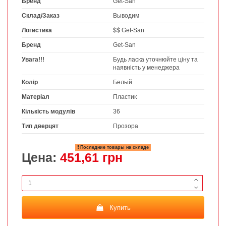
Бренд
Get-San
Склад/Заказ
Выводим
Логистика
$$ Get-San
Бренд
Get-San
Увага!!!
Будь ласка уточнюйте ціну та
наявність у менеджера
Колір
Белый
Матеріал
Пластик
Кількість модулів
36
Тип дверцят
Прозора
Последние товары на складе
Цена:
451,61 грн
Купить