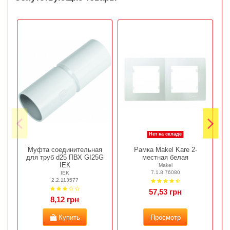
Нет на складе
Муфта соединительная
Рамка Makel Kare 2-
для труб d25 ПВХ GI25G
местная белая
ІЕК
Makel
7.1.8.76080
IEK
2.2.113577
57,53 грн
8,12 грн
Купить
Просмотр