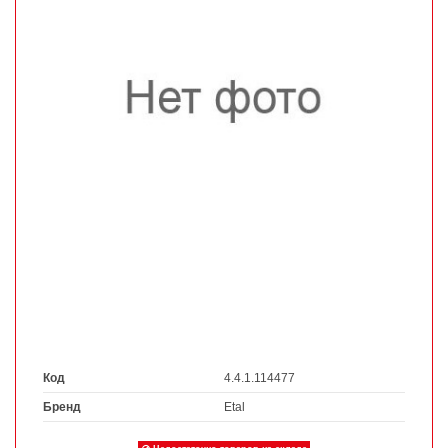
Код
4.4.1.114477
Бренд
Etal