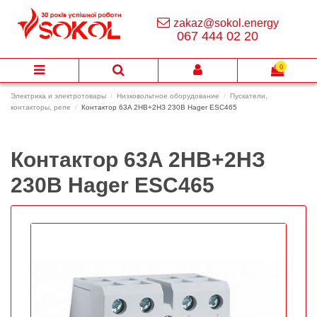
zakaz@sokol.energy
067 444 02 20
0
Электрика и электротовары
Низковольтное оборудование
Пускатели,
контакторы, реле
Контактор 63A 2НВ+2НЗ 230В Hager ESC465
Контактор 63A 2НВ+2НЗ
230В Hager ESC465