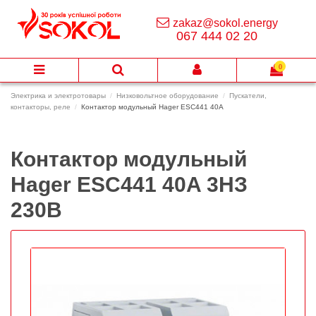
zakaz@sokol.energy
067 444 02 20
0
Электрика и электротовары
Низковольтное оборудование
Пускатели,
контакторы, реле
Контактор модульный Hager ESC441 40A
Контактор модульный
Hager ESC441 40A 3НЗ
230В