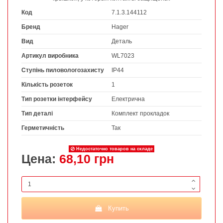
Код
7.1.3.144112
Бренд
Hager
Вид
Деталь
Артикул виробника
WL7023
Ступінь пиловологозахисту
IP44
Кількість розеток
1
Тип розетки інтерфейсу
Електрична
Тип деталі
Комплект прокладок
Герметичність
Так
Недостаточно товаров на складе
Цена:
68,10 грн
Купить