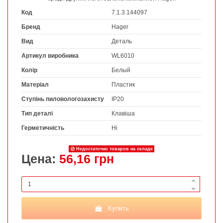
Код
7.1.3.144097
Бренд
Hager
Вид
Деталь
Артикул виробника
WL6010
Колір
Белый
Матеріал
Пластик
Ступінь пиловологозахисту
IP20
Тип деталі
Клавіша
Герметичність
Ні
Недостаточно товаров на складе
Цена:
56,16 грн
Купить