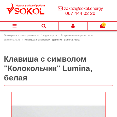
zakaz@sokol.energy
067 444 02 20
0
Электрика и электротовары
Фурнитура
Встраиваемые розетки и
выключатели
Клавіша з символом "Дзвоник" Lumina, біла
Клавиша с символом
"Колокольчик" Lumina,
белая