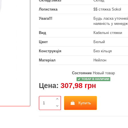
Склад/Заказ
Склад
Логистика
$$ стяжка Sokol
Увага!!!
Будь ласка уточнюй
наявність у менедж
Вид
Кабельні стяжки
Цвет
Белый
Конструкція
Без кільця
Матеріал
Нейлон
Состояние
Новый товар
ТОВАР В НАЛИЧИИ
Цена:
307,98 грн
Купить