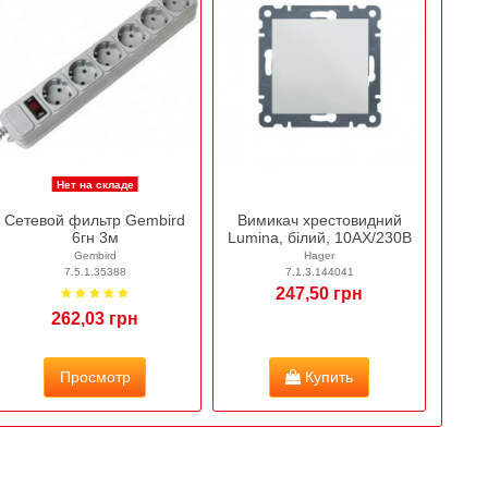
Нет на складе
Сетевой фильтр Gembird
Вимикач хрестовидний
6гн 3м
Lumina, білий, 10АХ/230В
Gembird
Hager
7.5.1.35388
7.1.3.144041
247,50 грн
262,03 грн
Просмотр
Купить