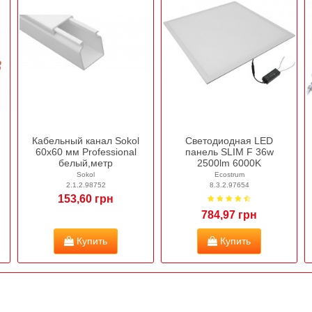
Кабельный канал Sokol
Светодиодная LED
60х60 мм Professional
панель SLIM F 36w
белый,метр
2500lm 6000K
Sokol
Ecostrum
2.1.2.98752
8.3.2.97654
153,60 грн
784,97 грн
Купить
Купить