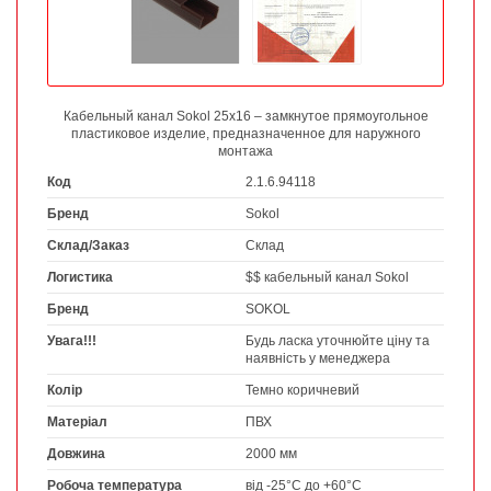
Кабельный канал Sokol 25х16 – замкнутое прямоугольное
пластиковое изделие, предназначенное для наружного
монтажа
Код
2.1.6.94118
Бренд
Sokol
Склад/Заказ
Склад
Логистика
$$ кабельный канал Sokol
Бренд
SOKOL
Увага!!!
Будь ласка уточнюйте ціну та
наявність у менеджера
Колір
Темно коричневий
Матеріал
ПВХ
Довжина
2000 мм
Робоча температура
від -25°С до +60°С