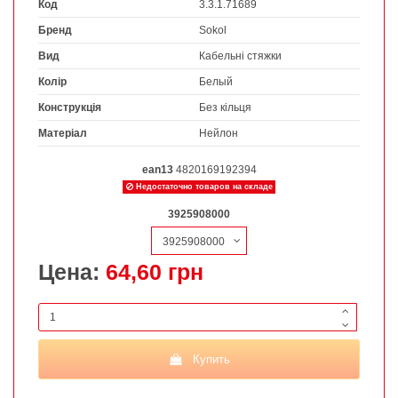
Код
3.3.1.71689
Бренд
Sokol
Вид
Кабельні стяжки
Колір
Белый
Конструкція
Без кільця
Матеріал
Нейлон
ean13
4820169192394
Недостаточно товаров на складе
3925908000
Цена:
64,60 грн
Купить