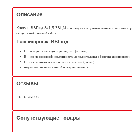
Описание
Кабель ВВГнгд 3х1,5 ЗЗЦМ
 используется в промышленном и частном стро
специальный силовой кабель.
Расшифровка ВВГнгд:
В – материал изоляции проводника (винил);
В – кроме основной изоляции есть дополнительная оболочка (виниловая);
;
Г – нет защитного слоя поверх оболочки (голый)
нгд – пластик пониженной пожароопасности.
Отзывы
Нет отзывов
Сопутствующие товары