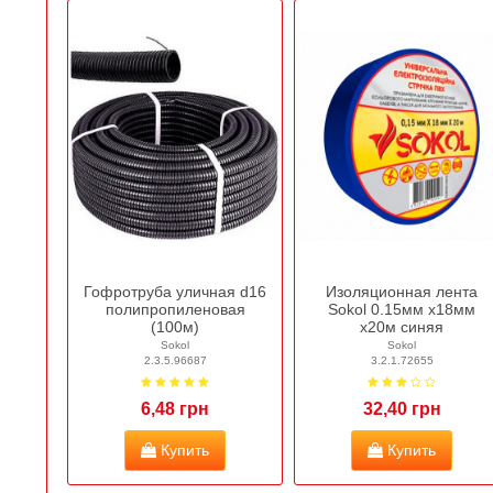
Гофротруба уличная d16
Изоляционная лента
полипропиленовая
Sokol 0.15мм х18мм
(100м)
х20м синяя
Sokol
Sokol
2.3.5.96687
3.2.1.72655
6,48 грн
32,40 грн
Купить
Купить