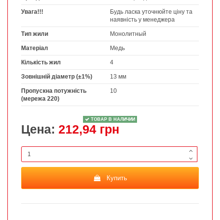
Увага!!!
Будь ласка уточнюйте ціну та
наявність у менеджера
Тип жили
Монолитный
Матеріал
Медь
Кількість жил
4
Зовнішній діаметр (±1%)
13 мм
Пропускна потужність
10
(мережа 220)
ТОВАР В НАЛИЧИИ
Цена:
212,94 грн
Купить