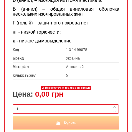
В (винил) – изоляция из ПВХ-пластиката
В (винил) – общая виниловая оболочка
нескольких изолированных жил
Г (голый) – защитного покрова нет
нг - низкой горючести;
д - низкое дымовыделение
Код
1.3.14.99078
Бренд
Украина
Матеріал
Алюминий
Кількість жил
5
Недостаточно товаров на складе
Цена:
0,00 грн
Купить