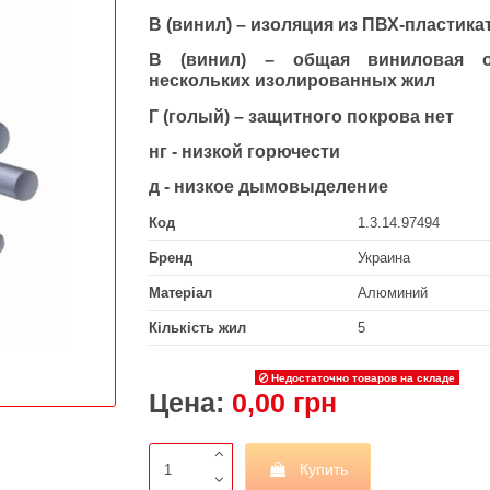
В (винил) – изоляция из ПВХ-пластика
В (винил) – общая виниловая о
нескольких изолированных жил
Г (голый) – защитного покрова нет
нг - низкой горючести
д - низкое дымовыделение
Код
1.3.14.97494
Бренд
Украина
Матеріал
Алюминий
Кількість жил
5
Недостаточно товаров на складе
Цена:
0,00 грн
Купить