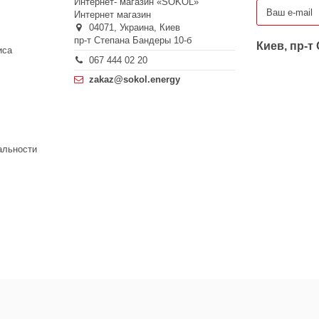
Интернет- магазин «SOKOL»
Интернет магазин
04071,
Украина,
Киев
пр-т Степана Бандеры 10-б
Киев, пр-т
иса
067 444 02 20
zakaz@sokol.energy
альности