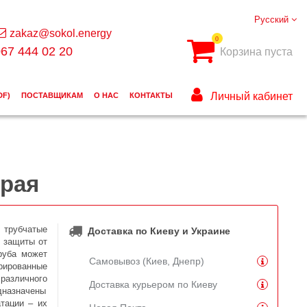
Русский
zakaz@sokol.energy
0
67 444 02 20
Корзина пуста
Личный кабинет
DF)
ПОСТАВЩИКАМ
О НАС
КОНТАКТЫ
ерая
 трубчатые
Доставка по Киеву и Украине
я защиты от
руба может
Самовывоз (Киев, Днепр)
рированные
я
различного
Доставка курьером по Киеву
дназначены
тации – их