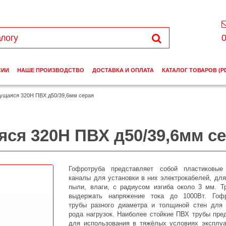
0
СИИ
НАШЕ ПРОИЗВОДСТВО
ДОСТАВКА И ОПЛАТА
КАТАЛОГ ТОВАРОВ (P
нущаяся 320Н ПВХ д50/39,6мм серая
яся 320Н ПВХ д50/39,6мм с
Гофротруба представляет собой пластиковые
каналы для установки в них электрокабелей, дл
пыли, влаги, с радиусом изгиба около 3 мм. Т
выдержать напряжение тока до 1000Вт. Гоф
трубы разного диаметра и толщиной стен дл
рода нагрузок.
Наиболее стойкие ПВХ трубы пре
для использования в тяжёлых условиях эксплуа