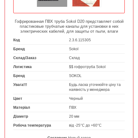
Гофрированная ПВХ труба Sokol D20 представляет собой
пластиковые трубчатые каналы для установки в них
электрических кабелей, для защиты от пыли, влаги
Код
2.3.6.115305
Бренд
Sokol
Склад/Заказ
Склад
Логистика
$$ гофротруба Sokol
Бренд
SOKOL
Увага!!!
Будь ласка уточнюйте ціну та
наявність у менеджера
Цвет
Черный
Матеріал
ПВХ
Діаметр
20 мм
Робоча температура
від -25°С до +60°С