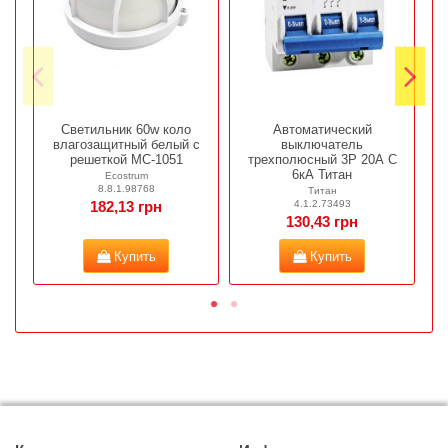
Светильник 60w коло
Автоматический
влагозащитный белый с
выключатель
решеткой МС-1051
трехполюсный 3Р 20А C
6кА Титан
Ecostrum
8.8.1.98768
Титан
4.1.2.73493
182,13 грн
130,43 грн
Купить
Купить