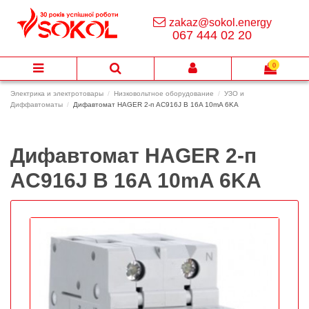
zakaz@sokol.energy
067 444 02 20
0
Электрика и электротовары
Низковольтное оборудование
УЗО и
Диффавтоматы
Дифавтомат HAGER 2-п AC916J B 16A 10mA 6KA
Дифавтомат HAGER 2-п
AC916J B 16A 10mA 6KA