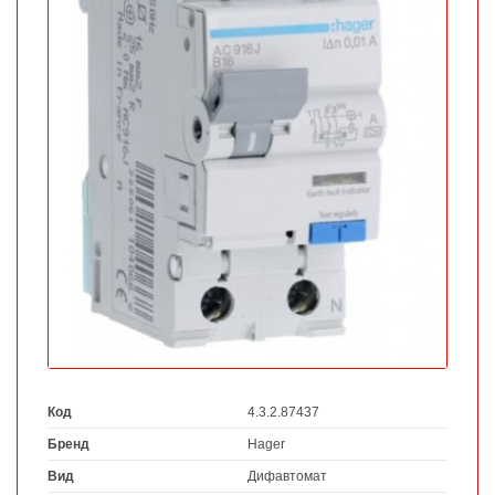
Код
4.3.2.87437
Бренд
Hager
Вид
Дифавтомат