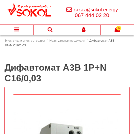
zakaz@sokol.energy
067 444 02 20
0
Электрика и электротовары
Неактуальная продукция
Дифавтомат А3В
1Р+N C16/0,03
Дифавтомат А3В 1Р+N
C16/0,03