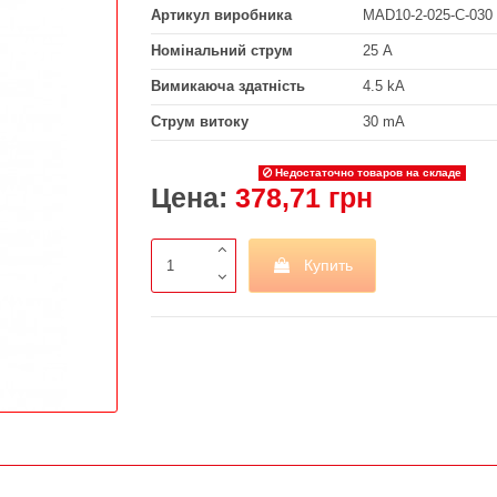
Артикул виробника
MAD10-2-025-C-030
Номінальний струм
25 А
Вимикаюча здатність
4.5 kA
Струм витоку
30 mA
Недостаточно товаров на складе
Цена:
378,71 грн
Купить