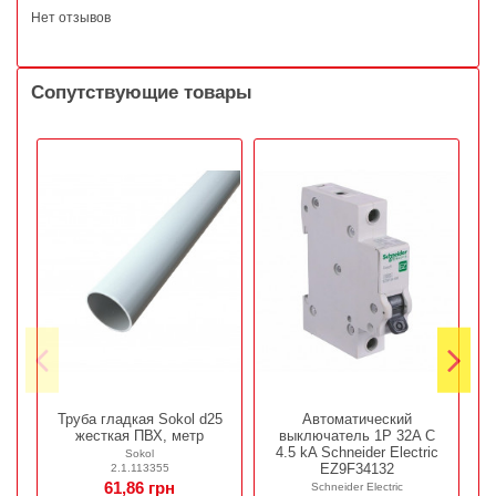
Нет отзывов
Сопутствующие товары
Труба гладкая Sokol d25
Автоматический
жесткая ПВХ, метр
выключатель 1P 32A C
о
4.5 kA Schneider Electric
Sokol
EZ9F34132
2.1.113355
61,86 грн
Schneider Electric