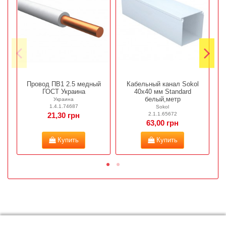
Провод ПВ1 2.5 медный
Кабельный канал Sokol
М
ГОСТ Украина
40х40 мм Standard
белый,метр
Украина
1.4.1.74687
Sokol
2.1.1.65672
21,30 грн
63,00 грн
Купить
Купить