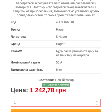
перегреться, в результате чего изоляция расплавится и
возгорится. Поэтому используются такие выключатели с
защитой от прикосновения, возможностью установки других
принадлежностей, только в сухих теплых помещениях.
Код
4.1.3.166018
Бренд
Hager
Логистика
$ Hager
Бренд
Hager
Увага!!!
Будь ласка уточнюйте ціну та
наявність у менеджера
Номінальний струм
50 А
Вимикаюча здатність
6 kA
Состояние
Новый товар
ТОВАР В НАЛИЧИИ
Цена:
1 242,78 грн