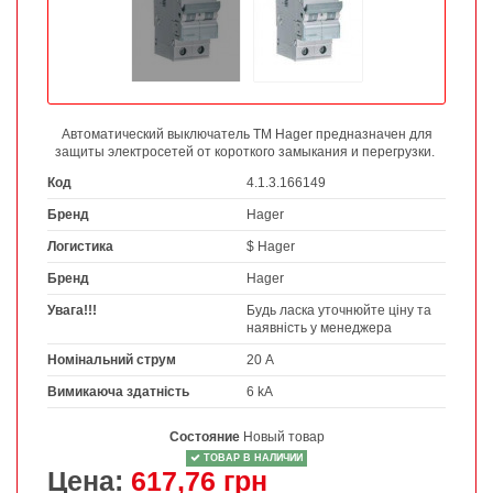
Автоматический выключатель ТМ Hager предназначен для
защиты электросетей от короткого замыкания и перегрузки.
Код
4.1.3.166149
Бренд
Hager
Логистика
$ Hager
Бренд
Hager
Увага!!!
Будь ласка уточнюйте ціну та
наявність у менеджера
Номінальний струм
20 А
Вимикаюча здатність
6 kA
Состояние
Новый товар
ТОВАР В НАЛИЧИИ
Цена:
617,76 грн