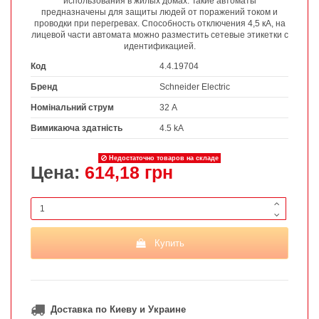
использования в жилых домах. Такие автоматы
предназначены для защиты людей от поражений током и
проводки при перегревах. Способность отключения 4,5 кА, на
лицевой части автомата можно разместить сетевые этикетки с
идентификацией.
Код
4.4.19704
Бренд
Schneider Electric
Номінальний струм
32 А
Вимикаюча здатність
4.5 kA
Недостаточно товаров на складе
Цена:
614,18 грн
Купить
Доставка по Киеву и Украине