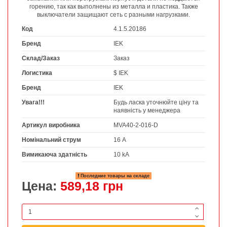
горению, так как выполнены из металла и пластика. Также
выключатели защищают сеть с разными нагрузками.
Код
4.1.5.20186
Бренд
IEK
Склад/Заказ
Заказ
Логистика
$ IEK
Бренд
IEK
Увага!!!
Будь ласка уточнюйте ціну та
наявність у менеджера
Артикул виробника
MVA40-2-016-D
Номінальний струм
16 А
Вимикаюча здатність
10 kA
Последние товары на складе
Цена:
589,18 грн