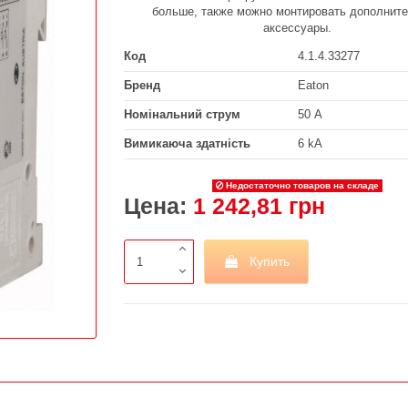
больше, также можно монтировать дополнит
аксессуары.
Код
4.1.4.33277
Бренд
Eaton
Номінальний струм
50 А
Вимикаюча здатність
6 kA
Недостаточно товаров на складе
Цена:
1 242,81 грн
Купить